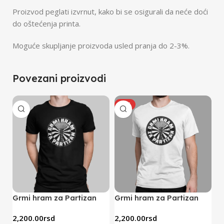
Proizvod peglati izvrnut, kako bi se osigurali da neće doći
do oštećenja printa.
Moguće skupljanje proizvoda usled pranja do 2-3%.
Povezani proizvodi
HOT
Grmi hram za Partizan
Grmi hram za Partizan
S
(crna)
(bela)
bo
2,200.00
rsd
2,200.00
rsd
2