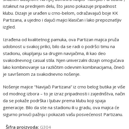
istaknut na prednjem delu, što jasno pokazuje pripadnost
klubu. Dizajn je urađen u crno-belom, odražavajući boje KK
Partizana, a ujedno i dajući majici klasičan i lako prepoznatljiv
izgled.
Izrađena od kvalitetnog pamuka, ova Partizan majica pruža
udobnost u svakoj prilici, bilo da se radi o podršci timu na
stadionu, okupljanju sa drugim navijačima, ili kao deo
svakodnevnog casual stila. Njen univerzalni dizajn omogućava
lako kombinovanje sa različitim odevnim kombinacijama, čineći
je savršenom za svakodnevno nošenje.
Nošenje majice “Navijači Partizana” iz crno belog butika je više
od modnog izbora – to je izraz pripadnosti i zajedništva, način
da se pokaže podrška i ljubav prema klubu koji spaja
generacije. Bilo da ste na stadionu ili u gradu, ova majica će
sigurno privući pažnju i pokazati vašu posvećenost Partizanu.
Šifra proizvoda:
G304