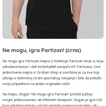
Ne mogu, igra Partizan! (crna)
Ne mogu igra Partizan majica iz kolekcije Partizan shop-a, koja
odražava humor i duh košarkaških navijača KK Partizana. Ova
jedinstvena majica iz Grobari shop-a savršena je za sve koji
uživaju u duhovitoj strani sportskog navijanja i žele da pokažu
svoju pripadnost na jedan originalan način.
Na majici, slogan “Ne mogu igra Partizan” privlači pažnju
svojim jednostavnim, ali efektnim dizajnom. Slogan je igra reči
koja odražava ljubav i strast navijača prema svom timu, ali i