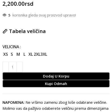
2,200.00
rsd
5
korisnika gleda ovaj proizvod upravo!
Tabela veličina
VELICINA
XS
S
M
L
XL
2XL
3XL
Dodaj U Korpu
Kupi Odmah
NAPOMENA:
Ne vršimo zamenu zbog loše odabrane veličine.
Molimo vas da pažljivo odaberete veličinu prema dimenzijama