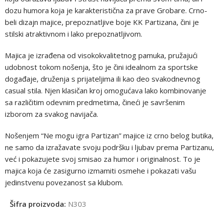
dozu humora koja je karakteristična za prave Grobare. Crno-
beli dizajn majice, prepoznatljive boje KK Partizana, čini je
stilski atraktivnom i lako prepoznatljivom.
Majica je izrađena od visokokvalitetnog pamuka, pružajući
udobnost tokom nošenja, što je čini idealnom za sportske
događaje, druženja s prijateljima ili kao deo svakodnevnog
casual stila. Njen klasičan kroj omogućava lako kombinovanje
sa različitim odevnim predmetima, čineći je savršenim
izborom za svakog navijača.
Nošenjem “Ne mogu igra Partizan” majice iz crno belog butika,
ne samo da izražavate svoju podršku i ljubav prema Partizanu,
već i pokazujete svoj smisao za humor i originalnost. To je
majica koja će zasigurno izmamiti osmehe i pokazati vašu
jedinstvenu povezanost sa klubom.
Šifra proizvoda:
N303