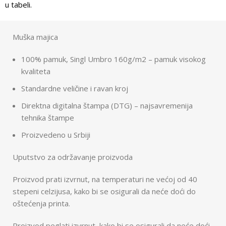
u tabeli.
Muška majica
100% pamuk, Singl Umbro 160g/m2 – pamuk visokog
kvaliteta
Standardne veličine i ravan kroj
Direktna digitalna štampa (DTG) – najsavremenija
tehnika štampe
Proizvedeno u Srbiji
Uputstvo za održavanje proizvoda
Proizvod prati izvrnut, na temperaturi ne većoj od 40
stepeni celzijusa, kako bi se osigurali da neće doći do
oštećenja printa.
Proizvod peglati izvrnut, kako bi se osigurali da neće doći