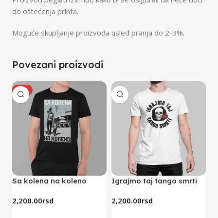
do oštećenja printa.
Moguće skupljanje proizvoda usled pranja do 2-3%.
Povezani proizvodi
HOT
Sa kolena na koleno
Igrajmo taj tango smrti
S
majica (crna)
(bela)
(b
2,200.00
rsd
2,200.00
rsd
2