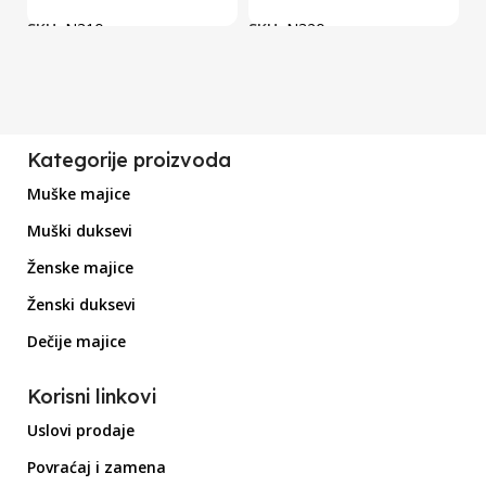
SKU:
N310
SKU:
N320
S
Kategorije proizvoda
Muške majice
Muški duksevi
Ženske majice
Ženski duksevi
Dečije majice
Korisni linkovi
Uslovi prodaje
Povraćaj i zamena