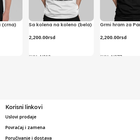
 (crna)
Sa kolena na koleno (bela)
Grmi hram za Par
(crna)
2,200.00
rsd
2,200.00
rsd
Odaberite Opcije
Odaberite Opcije
SKU:
N313
SKU:
N377
Korisni linkovi
Uslovi prodaje
Povraćaj i zamena
Poručivanje i dostava