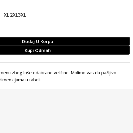
L
XL
2XL
3XL
Dodaj U Korpu
Kupi Odmah
enu zbog loše odabrane veličine. Molimo vas da pažljivo
imenzijama u tabeli.