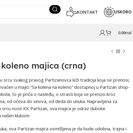
KONTAKT
USKORO
0.00
Rsd
 koleno majica (crna)
u srcu svakog pravog Partizanovca leži tradicija koja se prenosi,
uhvaćen u majici “Sa kolena na koleno” dostupnoj u Partizan shop-
mbola, to je priča o nasleđu, o strasti koja se prenosi kroz
ana, od očeva do sinova, od deda do unuka. Napravljena za
m srcu nose KK Partizan, ova majica je odraz duboke
a našim klubom.
uka, ova Partizan majica osmišljena je da bude udobna, trajna i