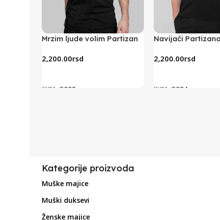
Mrzim ljude volim Partizan
Navijači Partizana
(crna)
2,200.00
rsd
2,200.00
rsd
Odaberite Opcije
Odaberite Opcije
SKU:
G303
SKU:
G304
Kategorije proizvoda
Muške majice
Muški duksevi
Ženske majice