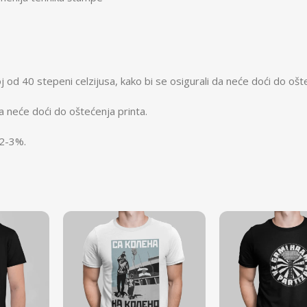
 od 40 stepeni celzijusa, kako bi se osigurali da neće doći do ošte
da neće doći do oštećenja printa.
 2-3%.