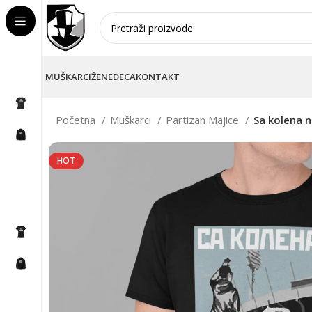
MUŠKARCI
ŽENE
DECA
KONTAKT
Početna
Muškarci
Partizan Majice
Sa kolena n
HOT