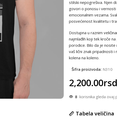
stilski nepogrešiva. Njen 
govori o ponosu i vernosti
emocionalnim vezama. Svaki
posvećenost kvalitetu i tradi
Dostupna u raznim veličina
najmlađih koji tek kroče na
porodice. Bilo da je nosite
vaš lični znak pripadnosti 
kolena na koleno.
Šifra proizvoda:
N310
2,200.00
rs
8
korisnika gleda ovaj
Tabela veličina