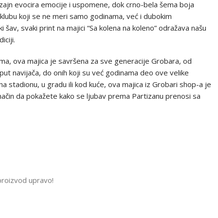
dizajn evocira emocije i uspomene, dok crno-bela šema boja
 klubu koji se ne meri samo godinama, već i dubokim
 šav, svaki print na majici “Sa kolena na koleno” odražava našu
ciji.
ma, ova majica je savršena za sve generacije Grobara, od
 put navijača, do onih koji su već godinama deo ove velike
 na stadionu, u gradu ili kod kuće, ova majica iz Grobari shop-a je
i način da pokažete kako se ljubav prema Partizanu prenosi sa
d
 proizvod upravo!