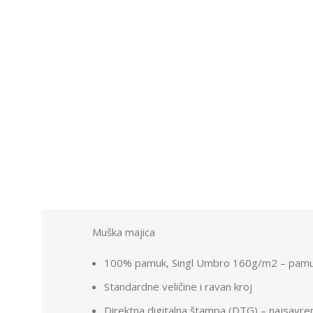
Muška majica
100% pamuk, Singl Umbro 160g/m2 – pamuk
Standardne veličine i ravan kroj
Direktna digitalna štampa (DTG) – najsavr