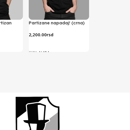
tizan
Partizane napadaj! (crna)
Lepa je ko san i 
Partizan (crna)
2,200.00
rsd
2,200.00
rsd
Odaberite Opcije
Odaberite Opcij
SKU:
N404
SKU:
N438