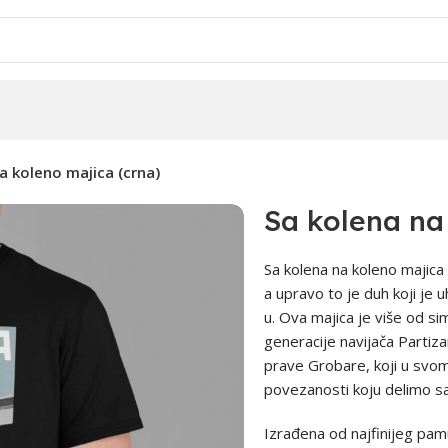
a koleno majica (crna)
Sa kolena na
Sa kolena na koleno majica 
a upravo to je duh koji je 
u. Ova majica je više od si
generacije navijača Partiz
prave Grobare, koji u svo
povezanosti koju delimo s
Izrađena od najfinijeg pam