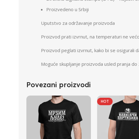
Proizvedeno u Srbiji
Uputstvo za održavanje proizvoda
Proizvod prati izvrnut, na temperaturi ne većoj
Proizvod peglati izvrnut, kako bi se osigurali 
Moguće skupljanje proizvoda usled pranja do
Povezani proizvodi
HOT