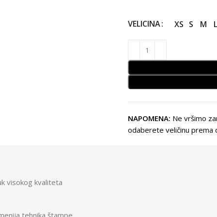
VELICINA
XS
S
M
NAPOMENA:
Ne vršimo zam
odaberete veličinu prema d
 visokog kvaliteta
emenija tehnika štampe