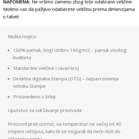
NAPOMENA:
Ne vršimo zamenu zbog loše odabrane veličine.
Molimo vas da pažljivo odaberete veličinu prema dimenzijama
u tabeli.
Muška majica
100% pamuk, Singl Umbro 160g/m2 – pamuk visokog
kvaliteta
Standardne veličine i ravan kroj
Direktna digitalna štampa (DTG) – najsavremenija
tehnika štampe
Proizvedeno u Srbiji
Uputstvo za održavanje proizvoda
Proizvod prati izvrnut, na temperaturi ne većoj od 40
stepeni celzijusa, kako bi se osigurali da neće doći do
oštećenja printa.