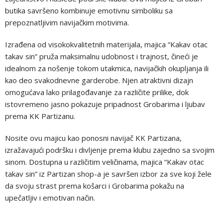
butika savršeno kombinuje emotivnu simboliku sa
prepoznatljivim navijačkim motivima.
Izrađena od visokokvalitetnih materijala, majica “Kakav otac
takav sin” pruža maksimalnu udobnost i trajnost, čineći je
idealnom za nošenje tokom utakmica, navijačkih okupljanja ili
kao deo svakodnevne garderobe. Njen atraktivni dizajn
omogućava lako prilagođavanje za različite prilike, dok
istovremeno jasno pokazuje pripadnost Grobarima i ljubav
prema KK Partizanu.
Nosite ovu majicu kao ponosni navijač KK Partizana,
izražavajući podršku i divljenje prema klubu zajedno sa svojim
sinom. Dostupna u različitim veličinama, majica “Kakav otac
takav sin” iz Partizan shop-a je savršen izbor za sve koji žele
da svoju strast prema košarci i Grobarima pokažu na
upečatljiv i emotivan način.