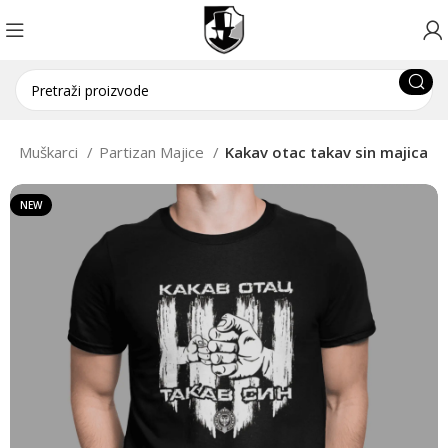
a
Muškarci
Partizan Majice
Kakav otac takav sin majica
NEW