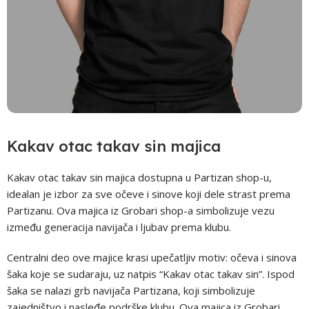
Kakav otac takav sin majica
Kakav otac takav sin majica dostupna u Partizan shop-u,
idealan je izbor za sve očeve i sinove koji dele strast prema
Partizanu. Ova majica iz Grobari shop-a simbolizuje vezu
između generacija navijača i ljubav prema klubu.
Centralni deo ove majice krasi upečatljiv motiv: očeva i sinova
šaka koje se sudaraju, uz natpis “Kakav otac takav sin”. Ispod
šaka se nalazi grb navijača Partizana, koji simbolizuje
zajedništvo i nasleđe podrške klubu. Ova majica iz Grobari