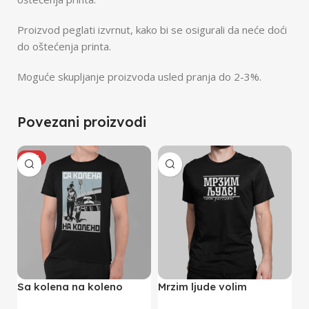
Proizvod peglati izvrnut, kako bi se osigurali da neće doći
do oštećenja printa.
Moguće skupljanje proizvoda usled pranja do 2-3%.
Povezani proizvodi
HOT
Sa kolena na koleno
Mrzim ljude volim
G
majica (crna)
Partizan (crna)