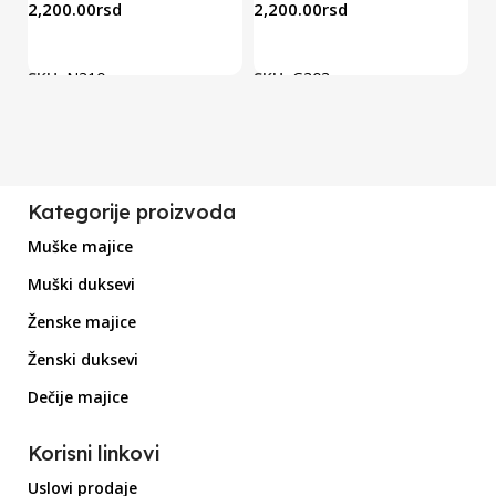
2,200.00
rsd
2,200.00
rsd
2
SKU:
N310
SKU:
G303
S
Kategorije proizvoda
Muške majice
Muški duksevi
Ženske majice
Ženski duksevi
Dečije majice
Korisni linkovi
Uslovi prodaje