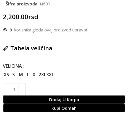
Šifra proizvoda:
N607
2,200.00
rsd
8
korisnika gleda ovaj proizvod upravo!
Tabela veličina
VELICINA
XS
S
M
L
XL
2XL
3XL
Dodaj U Korpu
Kupi Odmah