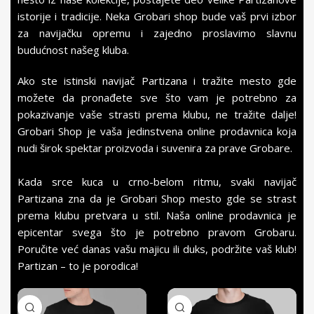
istorije i tradicije. Neka Grobari shop bude vaš prvi izbor
za navijačku opremu i zajedno proslavimo slavnu
budućnost našeg kluba.
Ako ste istinski navijač Partizana i tražite mesto gde
možete da pronađete sve što vam je potrebno za
pokazivanje vaše strasti prema klubu, ne tražite dalje!
Grobari Shop je vaša jedinstvena online prodavnica koja
nudi širok spektar proizvoda i suvenira za prave Grobare.
Kada srce kuca u crno-belom ritmu, svaki navijač
Partizana zna da je Grobari Shop mesto gde se strast
prema klubu pretvara u stil. Naša online prodavnica je
epicentar svega što je potrebno pravom Grobaru.
Poručite već danas vašu majicu ili duks, podržite vaš klub!
Partizan – to je porodica!