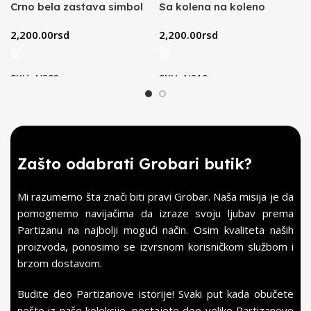
Crno bela zastava simbol
Sa kolena na koleno
je Beograda (crna)
majica (crna)
2,200.00
rsd
2,200.00
rsd
SKU:
N309
SKU:
N310
Zašto odabrati Grobari butik?
Mi razumemo šta znači biti pravi Grobar. Naša misija je da
pomognemo navijačima da izraze svoju ljubav prema
Partizanu na najbolji mogući način. Osim kvaliteta naših
proizvoda, ponosimo se izvrsnom korisničkom službom i
brzom dostavom.
Budite deo Partizanove istorije! Svaki put kada obučete
nešto iz naše kolekcije, postajete deo velike Partizanove