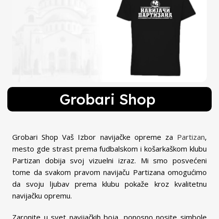
Grobari Shop
POGLEDAJ
Grobari Shop Vaš Izbor navijačke opreme za
Partizan
,
mesto gde strast prema fudbalskom i košarkaškom klubu
Partizan dobija svoj vizuelni izraz. Mi smo posvećeni
tome da svakom pravom navijaču Partizana omogućimo
da svoju ljubav prema klubu pokaže kroz kvalitetnu
navijačku opremu.
Zaronite u svet navijačkih boja, ponosno nosite simbole