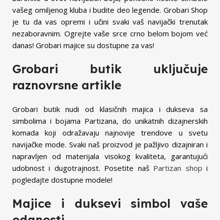
vašeg omiljenog kluba i budite deo legende. Grobari Shop
je tu da vas opremi i učini svaki vaš navijački trenutak
nezaboravnim. Ogrejte vaše srce crno belom bojom već
danas! Grobari majice su dostupne za vas!
Grobari butik uključuje
raznovrsne artikle
Grobari butik nudi od klasičnih majica i dukseva sa
simbolima i bojama Partizana, do unikatnih dizajnerskih
komada koji odražavaju najnovije trendove u svetu
navijačke mode. Svaki naš proizvod je pažljivo dizajniran i
napravljen od materijala visokog kvaliteta, garantujući
udobnost i dugotrajnost. Posetite naš
Partizan shop
i
pogledajte dostupne modele!
Majice i duksevi simbol vaše
odanosti