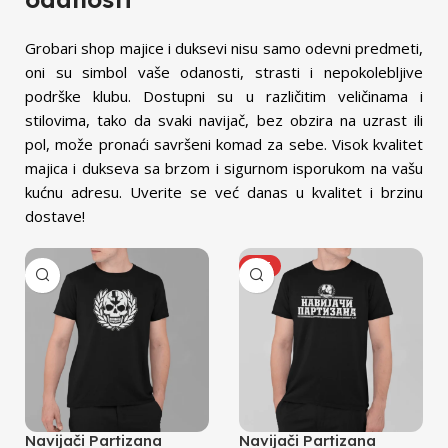
Grobari shop majice i duksevi nisu samo odevni predmeti,
oni su simbol vaše odanosti, strasti i nepokolebljive
podrške klubu. Dostupni su u različitim veličinama i
stilovima, tako da svaki navijač, bez obzira na uzrast ili
pol, može pronaći savršeni komad za sebe. Visok kvalitet
majica i dukseva sa brzom i sigurnom isporukom na vašu
kućnu adresu. Uverite se već danas u kvalitet i brzinu
dostave!
HOT
Navijači Partizana
Navijači Partizana