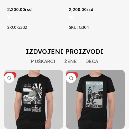
(crna)
(crna)
2,200.00
rsd
2,200.00
rsd
SKU:
G302
SKU:
G304
IZDVOJENI PROIZVODI
MUŠKARCI
ŽENE
DECA
HOT
HOT