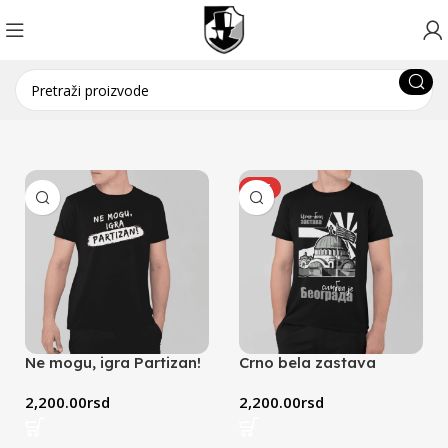
HOT
Ne mogu, igra Partizan!
Crno bela zastava
(crna)
simbol je Beograda
(crna)
2,200.00
rsd
2,200.00
rsd