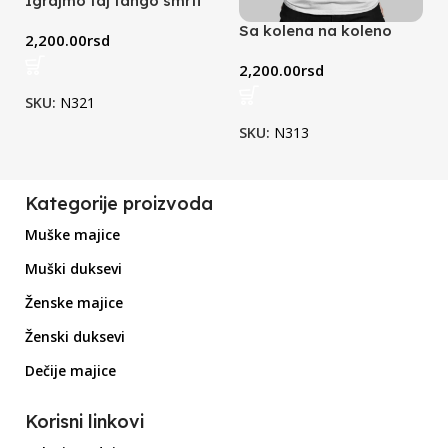
Igrajmo taj tango smrti
(crna)
Sa kolena na koleno
2,200.00
rsd
(bela)
2,200.00
rsd
SKU:
N321
SKU:
N313
Kategorije proizvoda
Muške majice
Muški duksevi
Ženske majice
Ženski duksevi
Dečije majice
Korisni linkovi