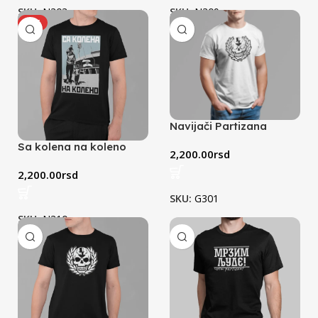
SKU:
N303
SKU:
N309
HOT
Navijači Partizana
(bela)
Sa kolena na koleno
2,200.00
rsd
majica (crna)
2,200.00
rsd
SKU:
G301
SKU:
N310