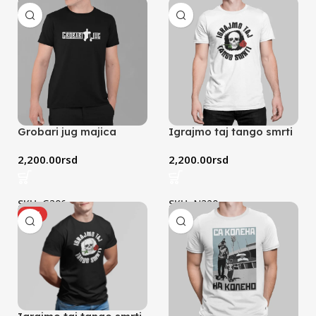
Grobari jug majica
Igrajmo taj tango smrti
(crna)
(bela)
2,200.00
rsd
2,200.00
rsd
SKU:
G306
SKU:
N320
HOT