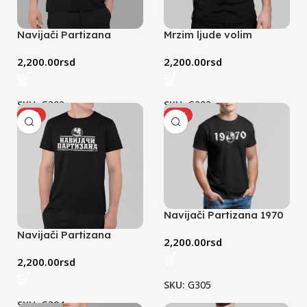
Navijači Partizana
Mrzim ljude volim
(crna)
Partizan (crna)
2,200.00
rsd
2,200.00
rsd
SKU:
G302
SKU:
G303
HOT
HOT
Navijači Partizana 1970
(crna)
Navijači Partizana
2,200.00
rsd
(crna)
2,200.00
rsd
SKU:
G305
SKU:
G304